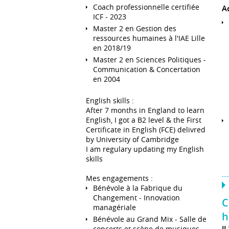
Coach professionnelle certifiée
A
ICF - 2023
Master 2 en Gestion des
ressources humaines à l'IAE Lille
en 2018/19
Master 2 en Sciences Politiques -
Communication & Concertation
en 2004
English skills :
After 7 months in England to learn
English, I got a B2 level & the First
Certificate in English (FCE) delivred
by University of Cambridge
I am regulary updating my English
skills
Mes engagements :
Bénévole à la Fabrique du
Changement - Innovation
C
managériale
h
Bénévole au Grand Mix - Salle de
J
concerts et scène de musiques