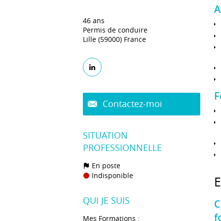
A
46 ans
Permis de conduire
Lille (59000) France
F
Contactez-moi
SITUATION
PROFESSIONNELLE
En poste
Indisponible
QUI JE SUIS
C
f
Mes Formations :